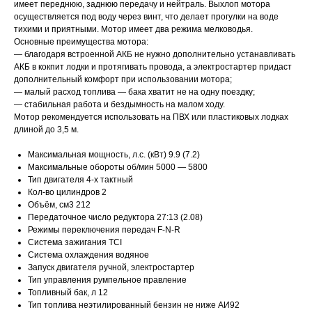
имеет переднюю, заднюю передачу и нейтраль. Выхлоп мотора
осуществляется под воду через винт, что делает прогулки на воде
тихими и приятными. Мотор имеет два режима мелководья.
Основные преимущества мотора:
— благодаря встроенной АКБ не нужно дополнительно устанавливать
АКБ в кокпит лодки и протягивать провода, а электростартер придаст
дополнительный комфорт при использовании мотора;
— малый расход топлива — бака хватит не на одну поездку;
— стабильная работа и бездымность на малом ходу.
Мотор рекомендуется использовать на ПВХ или пластиковых лодках
длиной до 3,5 м.
Максимальная мощность, л.с. (кВт) 9.9 (7.2)
Максимальные обороты об/мин 5000 — 5800
Тип двигателя 4-х тактный
Кол-во цилиндров 2
Объём, см3 212
Передаточное число редуктора 27:13 (2.08)
Режимы переключения передач F-N-R
Система зажигания TCI
Система охлаждения водяное
Запуск двигателя ручной, электростартер
Тип управления румпельное правление
Топливный бак, л 12
Тип топлива неэтилированный бензин не ниже АИ92