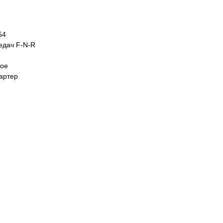
54
едач F-N-R
ное
тартер