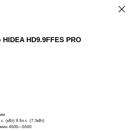
 HIDEA HD9.9FFES PRO
 мм
 (кВт) 9.9л.с. (7.3кВт)
/мин 4500—5500