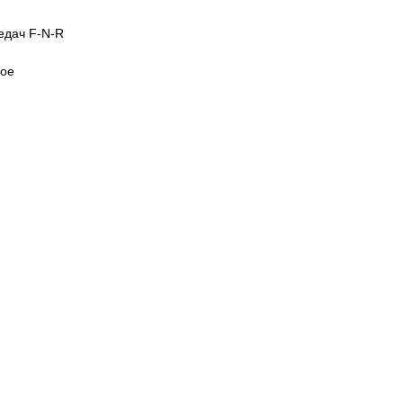
едач F-N-R
ное