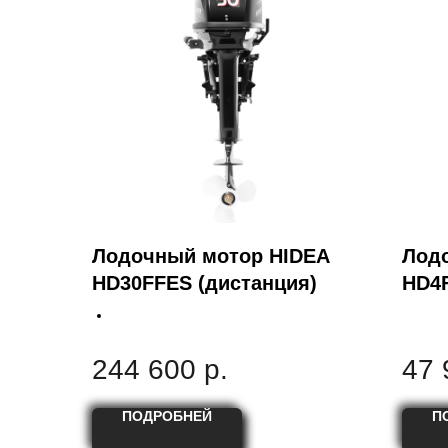
Лодочный мотор HIDEA
Лод
HD30FFES (дистанция)
HD4
244 600
р.
47 
ПОДРОБНЕЙ
П