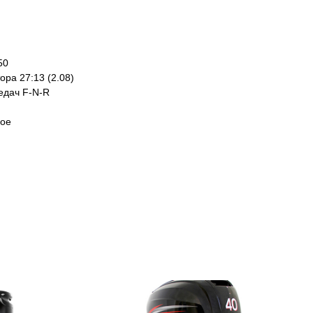
50
ра 27:13 (2.08)
едач F-N-R
ное