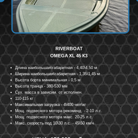
RIVERBOAT
OMEGA XL 45 К3
Длина наибольшая\габаритная - 4,40\4,50 м
Ширина наибольшая\габаритная - 1,35\1,45 м
Высота борта минимальная - 0,5 м
Высота транца - 380-530 мм
Сух. масса в зависим. от исполнен.
110-115 кг
Максимальная загрузка - 4\400 чел\кг
Мощ. подвесного мотора рекоменд. - 2-10 л.с.
Мощ. подвесного мотора макс. 20-25 л.с.
Макс. скорость под 10\30 л.с. - 45\50 км/ч