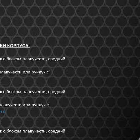
КИ КОРПУСА:
к с блоком плавучести, средний
лавучести или рундук с
к с блоком плавучести, средний
лавучести или рундук с
л в
к с блоком плавучести, средний