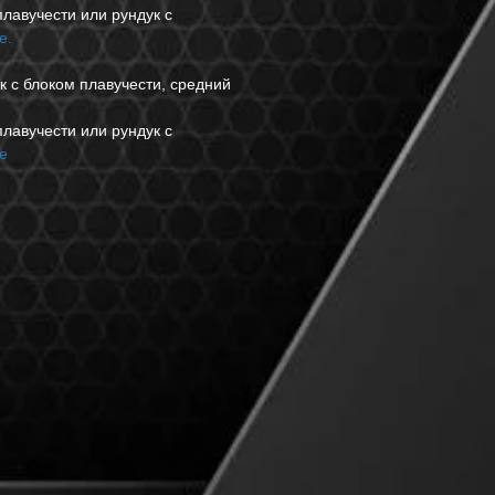
лавучести или рундук с
е.
к с блоком плавучести, средний
лавучести или рундук с
е