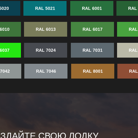
5020
RAL 5021
RAL 6001
RAL 
6010
RAL 6013
RAL 6017
RAL
6037
RAL 7024
RAL 7031
RAL
7042
RAL 7046
RAL 8001
RAL
ЗДАЙТЕ СВОЮ ЛОДКУ