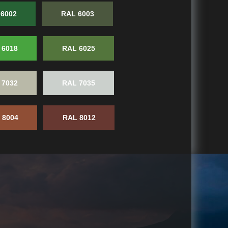
6002
RAL 6003
 6018
RAL 6025
 7032
RAL 7035
 8004
RAL 8012