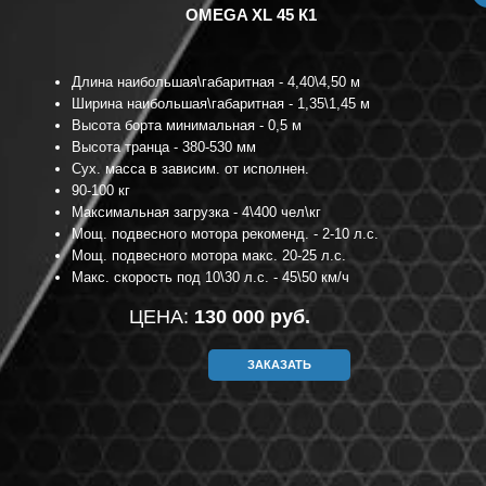
OMEGA XL 45 К1
Длина наибольшая\габаритная - 4,40\4,50 м
Ширина наибольшая\габаритная - 1,35\1,45 м
Высота борта минимальная - 0,5 м
Высота транца - 380-530 мм
Сух. масса в зависим. от исполнен.
90-100 кг
Максимальная загрузка - 4\400 чел\кг
Мощ. подвесного мотора рекоменд. - 2-10 л.с.
Мощ. подвесного мотора макс. 20-25 л.с.
Макс. скорость под 10\30 л.с. - 45\50 км/ч
ЦЕНА:
130 000 руб.
ЗАКАЗАТЬ