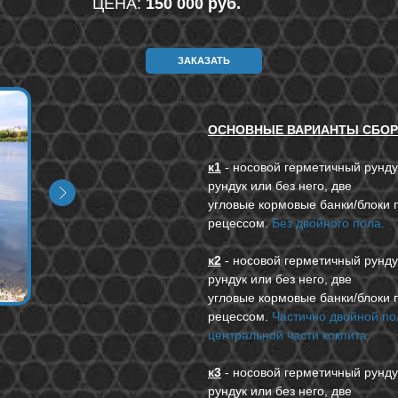
ЦЕНА:
150 000 руб.
ЗАКАЗАТЬ
ОСНОВНЫЕ ВАРИАНТЫ СБОР
к1
- носовой герметичный рунду
рундук или без него, две
угловые кормовые банки/блоки п
рецессом.
Без двойного пола.
к2
- носовой герметичный рунду
рундук или без него, две
угловые кормовые банки/блоки п
рецессом.
Частично двойной по
центральной части кокпита.
к3
- носовой герметичный рунду
рундук или без него, две