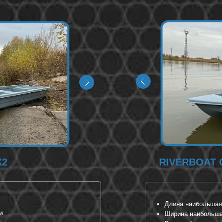
К2
RIVERBOAT
Длина наибольшая\
м
Ширина наибольшая