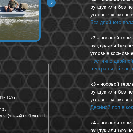
рундук или без не
угловые кормовые
Без двойного пола
к2
- носовой герм
рундук или без не
угловые кормовые
Частично двойной
центральной части
к3
- носовой герм
рундук или без не
115-140 кг
угловые кормовые
Двойной пол в кок
10 л.с.
.с. (массой не более 58
к4
- носовой герм
рундук или без не