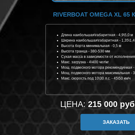
RIVERBOAT
OMEGA XL 65 
Длина наибольшая\габаритная - 4,9\5,0 м
Ширина наибольшая\габаритная - 1,35\1,4
Высота борта минимальная - 0,5 м
Высота транца - 380-530 мм
Сухая масса в зависимости от исполнения 
Макс. загрузка - 4\400 чел\кг
Мощ. подвесного мотора рекомендуемая - 2
Мощ. подвесного мотора максимальная - 30 
Макс. скорость под 10\30 л.с. - 45\50 км/ч
ЦЕНА:
215 000 руб
ЗАКАЗАТЬ