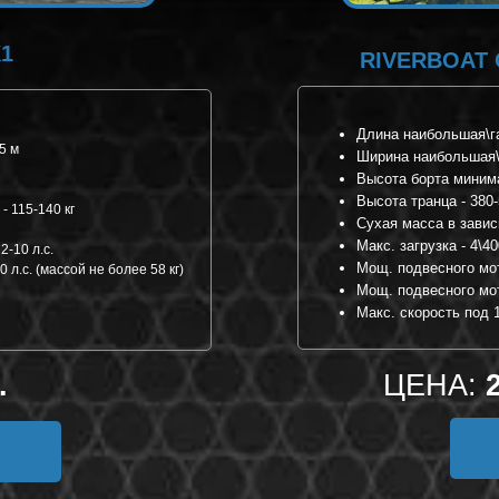
К1
RIVERBOAT
Длина наибольшая\га
5 м
Ширина наибольшая\г
Высота борта минима
Высота транца - 380
- 115-140 кг
Сухая масса в завис
Макс. загрузка - 4\40
-10 л.с.
Мощ. подвесного мот
л.с. (массой не более 58 кг)
Мощ. подвесного мот
Макс. скорость под 10
.
ЦЕНА: