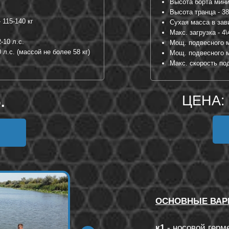
Высота борта мини
Высота транца - 3
 115-140 кг
Сухая масса в зави
Макс. загрузка - 4\
-10 л.с.
Мощ. подвесного м
л.с. (массой не более 58 кг)
Мощ. подвесного м
Макс. скорость под 
ЦЕНА:
.
ОСНОВНЫЕ ВАР
к1
- носовой герм