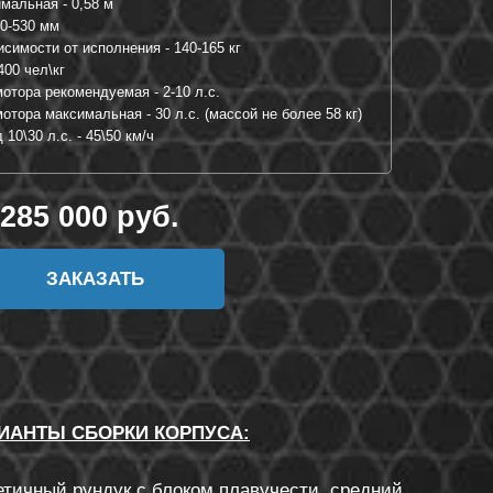
мальная - 0,58 м
80-530 мм
симости от исполнения - 140-165 кг
400 чел\кг
отора рекомендуемая - 2-10 л.с.
отора максимальная - 30 л.с. (массой не более 58 кг)
10\30 л.с. - 45\50 км/ч
285 000 руб.
ЗАКАЗАТЬ
ИАНТЫ СБОРКИ КОРПУСА:
етичный рундук с блоком плавучести, средний