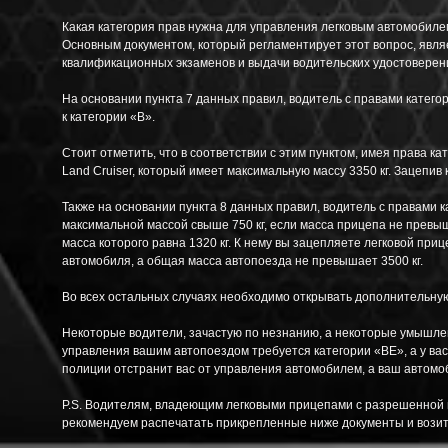
Какая категория прав нужна для управления легковым автомобиле
Основным документом, который регламентирует этот вопрос, явля
квалификационных экзаменов и выдачи водительских удостоверен
На основании пункта 7 данных правил, водитель с правами катего
к категории «B».
Стоит отметить, что в соответствии с этим пунктом, имея права к
Land Cruiser, который имеет максимальную массу 3350 кг. Зацепив 
Также на основании пункта 8 данных правил, водитель с правами 
максимальной массой свыше 750 кг, если масса прицепа не превы
масса которого равна 1320 кг. К нему вы зацепляете легковой при
автомобиля, а общая масса автопоезда не превышает 3500 кг.
Во всех остальных случаях необходимо открывать дополнительну
Некоторые водители, зачастую по незнанию, а некоторые умышлен
управления вашим автопоездом требуется категории «BE», а у вас 
полиции отстранит вас от управления автомобилем, а ваш автомо
P.S. Водителям, владеющим легковыми прицепами с разрешенной м
рекомендуем распечатать прикрепленные ниже документы и возить