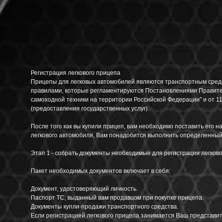
Регистрация легкового прицепа
Прицепы для легковых автомобилей являются транспортным средст
правилами, которые регламентируются Постановлениями Правитель
самоходной техники на территории Российской Федерации" и от 1
(предоставления государственных услуг).
После того как вы купили прицеп, вам необходимо поставить его н
легкового автомобиля, Вам понадобится выполнить определенный
Этап 1 - собрать документы необходимые для регистрации легково
Пакет необходимых документов включает в себя:
Документ, удостоверяющий личность.
Паспорт ТС, выданный вам продавцом при покупке прицепа.
Документы купли-продажи транспортного средства.
Если регистрацией легкового прицепа занимается Ваш представи