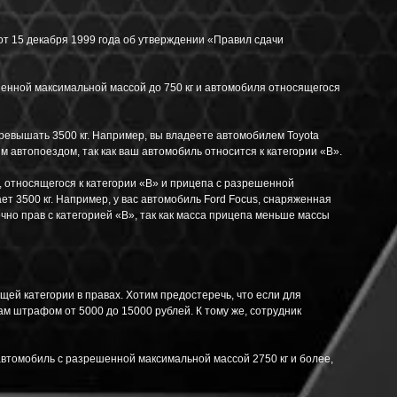
т 15 декабря 1999 года об утверждении «Правил сдачи
шенной максимальной массой до 750 кг и автомобиля относящегося
 превышать 3500 кг. Например, вы владеете автомобилем Toyota
ым автопоездом, так как ваш автомобиль относится к категории «B».
, относящегося к категории «B» и прицепа с разрешенной
т 3500 кг. Например, у вас автомобиль Ford Focus, снаряженная
очно прав с категорией «B», так как масса прицепа меньше массы
ей категории в правах. Хотим предостеречь, что если для
ам штрафом от 5000 до 15000 рублей. К тому же, сотрудник
автомобиль с разрешенной максимальной массой 2750 кг и более,