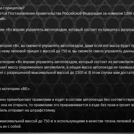
м с прицепом?
ется Постановление правительства Российской Федерации за номером 1396 о
ий».
рии «B» вправе управлять автопоездом, который состоит из прицепа с разре
атегории «B», вы сможете управлять автопоездом, даже если его масса будет
к нему легковой прицеп с массой до 750 кг, вы сможете смело управлять данн
категории «B» вправе управлять автопоездом, который состоит из автомобиля
шает массу снаряженного автомобиля, а общая масса автопоезда не превышае
цеп с разрешенной максимальной массой до 1300 кг. В этом случае вам достат
ю категорию «BE».
но пренебрегают правилами и ездят в составе автопоезда без соответствующ
она не открыта, то правилами это приравнивается к езде без прав и грозит в
биль отправит на штрафстоянку.
аксимальной массой до 750 кг и использующими в качестве тягача легковой 
 их с собой.