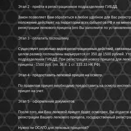
Этап 2 - прийти в регистрационное подразделение ГИБДД.
Закон позволяет Вам обратиться в любое удобное для Вас регист
положение действует на территории всех субъектов РФ и не мен
регистрации легкового прицепа (его Вы заполните по установлен
Этап 3 - оплатить госпошлину.
Существует несколько видов регистрационных действий, связанных 
целом размер госпошлины варьируется от 350 до 1500 рублей. У
подразделении ГИБДД. При регистрации нового прицепа для легко
прицепы - 1500 руб. (пп. 36 п. 1 ст. 333.33 НК РФ).
Этап 4 - предоставить легковой прицеп на осмотр.
По правилам прицеп необходимо предоставить на осмотр инспекто
прицеп на учет.
Этап 5 - оформление документов.
После того, как Ваш легковой прицеп будет осмотрен, Вы отдаете
регистрации Вашего легкового прицепа, государственный регистра
Нужно ли ОСАГО для легковых прицепов?