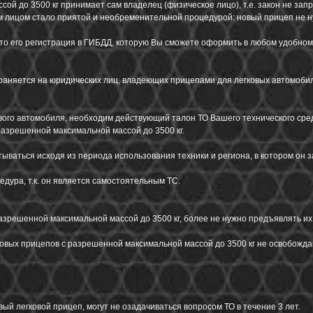
ой до 3500 кг принимает сам владелец (физическое лицо), т.е. закон не за
м лицом стало приятой и необременительной процедурой: новый прицеп не ну
это его регистрация в ГИБДД, которую Вы сможете оформить в любом удобно
раняется на юридических лиц, владеющих прицепами для легковых автомоб
ого автомобиля, необходим действующий талон ТО Вашего технического средс
разрешенной максимальной массой до 3500 кг.
ваться исходя из периода использования техники и региона, в котором он з
едура, т.к. он является самостоятельным ТС.
зрешенной максимальной массой до 3500 кг, более не нужно предъявлять их
ковых прицепов с разрешенной максимальной массой до 3500 кг не освобожда
й легковой прицеп, могут не озадачиваться вопросом ТО в течение 3 лет.