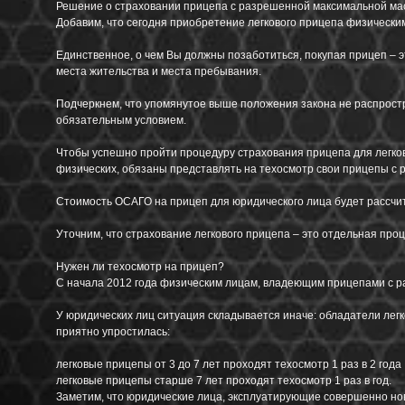
Решение о страховании прицепа с разрешенной максимальной масс
Добавим, что сегодня приобретение легкового прицепа физически
Единственное, о чем Вы должны позаботиться, покупая прицеп – 
места жительства и места пребывания.
Подчеркнем, что упомянутое выше положения закона не распрост
обязательным условием.
Чтобы успешно пройти процедуру страхования прицепа для легков
физических, обязаны представлять на техосмотр свои прицепы с 
Стоимость ОСАГО на прицеп для юридического лица будет рассчиты
Уточним, что страхование легкового прицепа – это отдельная проц
Нужен ли техосмотр на прицеп?
С начала 2012 года физическим лицам, владеющим прицепами с ра
У юридических лиц ситуация складывается иначе: обладатели лег
приятно упростилась:
легковые прицепы от 3 до 7 лет проходят техосмотр 1 раз в 2 года
легковые прицепы старше 7 лет проходят техосмотр 1 раз в год.
Заметим, что юридические лица, эксплуатирующие совершенно новы