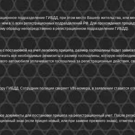
рационное подразделение ГИБДД, при этом место Вашего жительства, или мес
ее чем в ½ всех регистрационных подразделений РФ. Для прохождения проце
ному образцу непосредственно в регистрационном подразделении ГИБДД).
с постановкой на учет легкового прицепа, размер госпошлины будет зависеть
точнить все необходимые реквизиты и размер госпошлины, которую необходи
вого автомобиля уплачивается госпошлина за регистрационные действия, св
ру ГИБДД. Сотрудник полиции сверяет VIN-номера, в заявлении ставится отм
 все документы для постановки прицепа на регистрационный учет. После рег
ционный знак (если прицеп новый, или при замене прежнего знака), отметка 