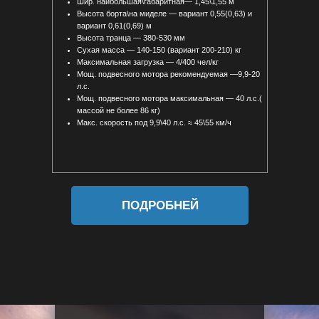
Шир. наибольшая\габаритная— 1,45\1,55 м
Высота борта\на миделе — вариант 0,55(0,63) и
вариант 0,61(0,69) м
Высота транца — 380-530 мм
Сухая масса — 140-150 (вариант 200-210) кг
Максимальная загрузка — 4/400 чел/кг
Мощ. подвесного мотора рекомендуемая —9,9-20
л.с.
Мощ. подвесного мотора максимальная — 40 л.с.(
массой не более 86 кг)
Макс. скорость под 9,9\40 л.с. ≈ 45\55 км/ч
ПОДРОБНЕЙ