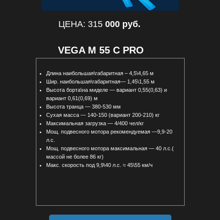
ЦЕНА: 315
000 руб.
VEGA М 55 C PRO
Длина наибольшая\габаритная – 4,5\4,65 м
Шир. наибольшая\габаритная— 1,45\1,55 м
Высота борта\на миделе — вариант 0,55(0,63) и
вариант 0,61(0,69) м
Высота транца — 380-530 мм
Сухая масса — 140-150 (вариант 200-210) кг
Максимальная загрузка — 4/400 чел/кг
Мощ. подвесного мотора рекомендуемая —9,9-20
л.с.
Мощ. подвесного мотора максимальная — 40 л.с.(
массой не более 86 кг)
Макс. скорость под 9,9\40 л.с. ≈ 45\55 км/ч