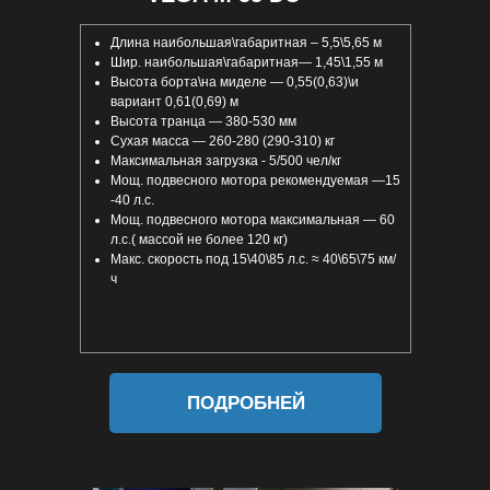
Длина наибольшая\габаритная – 5,5\5,65 м
Шир. наибольшая\габаритная— 1,45\1,55 м
Высота борта\на миделе — 0,55(0,63)\и
вариант 0,61(0,69) м
Высота транца — 380-530 мм
Сухая масса — 260-280 (290-310) кг
Максимальная загрузка - 5/500 чел/кг
Мощ. подвесного мотора рекомендуемая —15
-40 л.с.
Мощ. подвесного мотора максимальная — 60
л.с.( массой не более 120 кг)
Макс. скорость под 15\40\85 л.с. ≈ 40\65\75 км/
ч
ПОДРОБНЕЙ