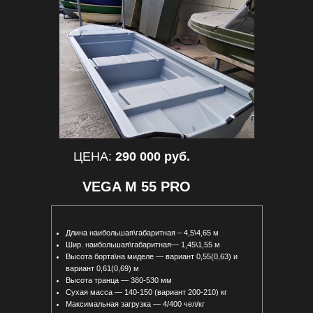
ЦЕНА:
290 000 руб.
VEGA М 55 PRO
Длина наибольшая\габаритная – 4,5\4,65 м
Шир. наибольшая\габаритная— 1,45\1,55 м
Высота борта\на миделе — вариант 0,55(0,63) и
вариант 0,61(0,69) м
Высота транца — 380-530 мм
Сухая масса — 140-150 (вариант 200-210) кг
Максимальная загрузка — 4/400 чел/кг