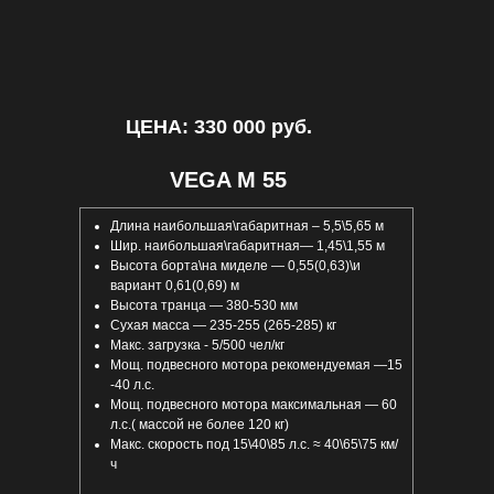
ЦЕНА: 330 000 руб.
VEGA M 55
Длина наибольшая\габаритная – 5,5\5,65 м
Шир. наибольшая\габаритная— 1,45\1,55 м
Высота борта\на миделе — 0,55(0,63)\и
вариант 0,61(0,69) м
Высота транца — 380-530 мм
Сухая масса — 235-255 (265-285) кг
Макс. загрузка - 5/500 чел/кг
Мощ. подвесного мотора рекомендуемая —15
-40 л.с.
Мощ. подвесного мотора максимальная — 60
л.с.( массой не более 120 кг)
Макс. скорость под 15\40\85 л.с. ≈ 40\65\75 км/
ч